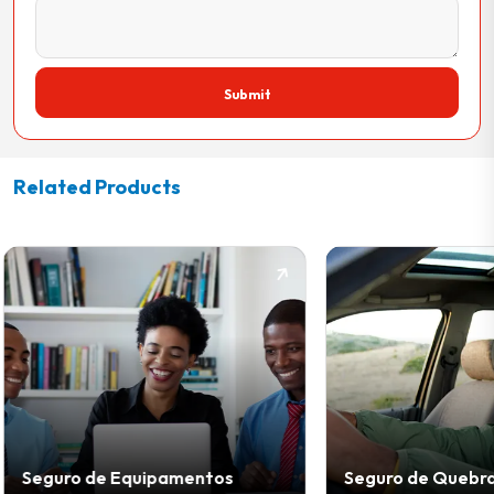
Submit
Related Products
os
Seguro de Quebra de
Segur